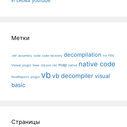
И снова youtube
Метки
decompilation
.net
assembly
code
code recovery
frx
FRX
native code
map
Viewer plugin
hiew
ida pro
idc
native
vb
vb decompiler
visual
NiceReports
plugin
basic
Страницы