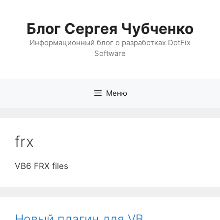
Перейти
к
Блог Сергея Чубченко
содержимому
Информационный блог о разработках DotFix
Software
Меню
frx
VB6 FRX files
Новый плагин для VB